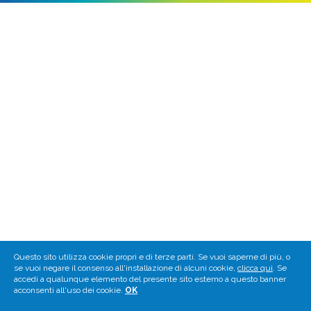
Questo sito utilizza cookie propri e di terze parti. Se vuoi saperne di più, o
se vuoi negare il consenso all'installazione di alcuni cookie,
clicca qui
. Se
accedi a qualunque elemento del presente sito esterno a questo banner
acconsenti all'uso dei cookie.
OK