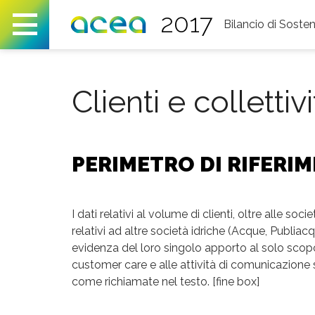
You are here
2017
Bilancio
di Sosteni
Relazioni con gli stakeholder
Clienti e collettività
Clienti e collettivi
PERIMETRO DI RIFERIME
I dati relativi al volume di clienti, oltre alle s
relativi ad altre società idriche (Acque, Publi
evidenza del loro singolo apporto al solo scopo di
customer care e alle attività di comunicazione s
come richiamate nel testo. [fine box]