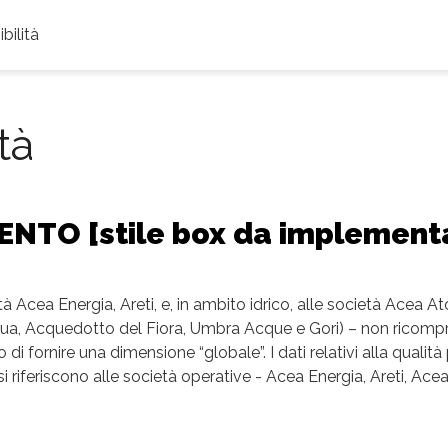
bilità
tà
NTO [stile box da implement
ocietà Acea Energia, Areti, e, in ambito idrico, alle società Acea
acqua, Acquedotto del Fiora, Umbra Acque e Gori) – non ricomp
 fornire una dimensione “globale”. I dati relativi alla qualità pe
i riferiscono alle società operative - Acea Energia, Areti, Ace